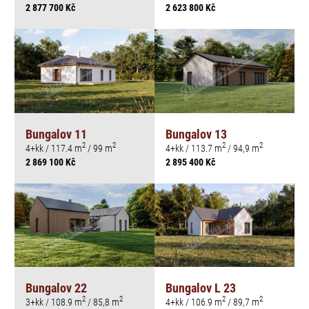
2 877 700 Kč
2 623 800 Kč
Bungalov 11
Bungalov 13
2
2
2
2
4+kk / 117.4 m
/ 99 m
4+kk / 113.7 m
/ 94,9 m
2 869 100 Kč
2 895 400 Kč
Bungalov 22
Bungalov L 23
2
2
2
2
3+kk / 108.9 m
/ 85,8 m
4+kk / 106.9 m
/ 89,7 m