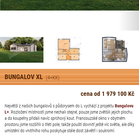
BUNGALOV XL
(4+KK)
cena od 1 979 100 Kč
Největší z našich bungalovů s půdorysem do L vychází z projektu
Bungalovu
L+
. Rozložení místností jsme nechali stejné, pouze jsme zvětšili jejich plochu
a do koupelny přidali navíc sprchový kout. Francouzské okno v obytném
prostoru jsme rozšířili o třetí pole, takže pouští dovnitř ještě víc světla, ale díky
umístění do vnitřního rohu poskytuje stále dost závětří i soukromí.