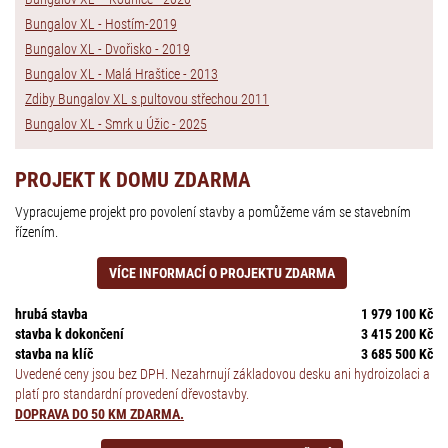
Bungalov XL - Hostím-2019
Bungalov XL - Dvořisko - 2019
Bungalov XL - Malá Hraštice - 2013
Zdiby Bungalov XL s pultovou střechou 2011
Bungalov XL - Smrk u Úžic - 2025
PROJEKT K DOMU ZDARMA
Vypracujeme projekt pro povolení stavby a pomůžeme vám se stavebním
řízením.
VÍCE INFORMACÍ O PROJEKTU ZDARMA
hrubá stavba
1 979 100 Kč
stavba k dokončení
3 415 200 Kč
stavba na klíč
3 685 500 Kč
Uvedené ceny jsou bez DPH. Nezahrnují základovou desku ani hydroizolaci a
platí pro standardní provedení dřevostavby.
DOPRAVA DO 50 KM ZDARMA.