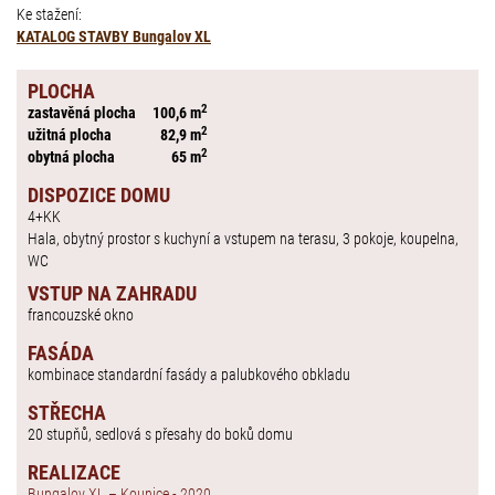
Ke stažení:
KATALOG STAVBY Bungalov XL
PLOCHA
2
zastavěná plocha
100,6 m
2
užitná plocha
82,9 m
2
obytná plocha
65 m
DISPOZICE DOMU
4+KK
Hala, obytný prostor s kuchyní a vstupem na terasu, 3 pokoje, koupelna,
WC
VSTUP NA ZAHRADU
francouzské okno
FASÁDA
kombinace standardní fasády a palubkového obkladu
STŘECHA
20 stupňů, sedlová s přesahy do boků domu
REALIZACE
Bungalov XL – Kounice - 2020