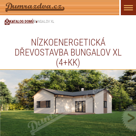
Přep
navi
KATALOG DOMŮ
BUNGALOV XL
NÍZKOENERGETICKÁ
DŘEVOSTAVBA BUNGALOV XL
(4+KK)