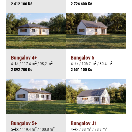
2 412 100 Kč
2 726 600 Kč
Bungalov 4+
Bungalov 5
2
2
2
2
4+kk / 117.4 m
/ 98,2 m
4+kk / 106.7 m
/ 89,4 m
2 892 700 Kč
2 651 100 Kč
Bungalov 5+
Bungalov J1
2
2
2
2
5+kk / 119.4 m
/ 100,8 m
4+kk / 98 m
/ 78,9 m