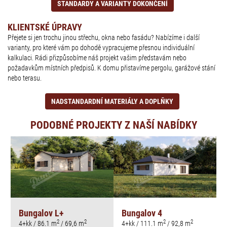
STANDARDY A VARIANTY DOKONČENÍ
KLIENTSKÉ ÚPRAVY
Přejete si jen trochu jinou střechu, okna nebo fasádu? Nabízíme i další
varianty, pro které vám po dohodě vypracujeme přesnou individuální
kalkulaci. Rádi přizpůsobíme náš projekt vašim představám nebo
požadavkům místních předpisů. K domu přistavíme pergolu, garážové stání
nebo terasu.
NADSTANDARDNÍ MATERIÁLY A DOPLŇKY
PODOBNÉ PROJEKTY Z NAŠÍ NABÍDKY
Bungalov L+
Bungalov 4
2
2
2
2
4+kk / 86.1 m
/ 69,6 m
4+kk / 111.1 m
/ 92,8 m