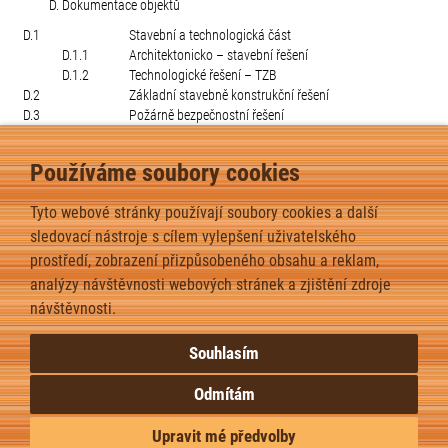
Dokumentace objektů
D.1
Stavební a technologická část
D.1.1
Architektonicko – stavební řešení
D.1.2
Technologické řešení – TZB
D.2
Základní stavebně konstrukční řešení
D.3
Požárně bezpečnostní řešení
2
PENB – Průkaz energetické náročnosti budov u staveb nad 50m
zastavěné plochy
Používáme soubory cookies
Tyto webové stránky používají soubory cookies a další
V rámci projektu domu zdarma nejsou zahrnuty změny typových
dispozic domů, doplňkové stavby (garáž, dílna, DČOV, akumulační
sledovací nástroje s cílem vylepšení uživatelského
jímky, opěrné stěny nad 1 m, altán apod.), demolice stávajících objektů,
prostředí, zobrazení přizpůsobeného obsahu a reklam,
uliční oplocení, vjezdy a sjezdy na pozemek, průzkumy, měření, sondy a
analýzy návštěvnosti webových stránek a zjištění zdroje
podobně.
návštěvnosti.
Souhlasím
Odmítám
Upravit mé předvolby