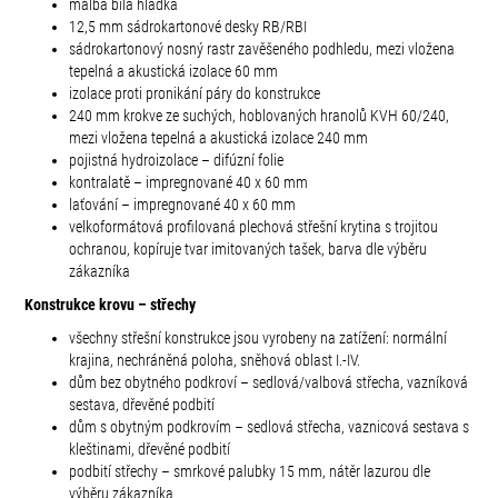
malba bílá hladká
12,5 mm sádrokartonové desky RB/RBI
sádrokartonový nosný rastr zavěšeného podhledu, mezi vložena
tepelná a akustická izolace 60 mm
izolace proti pronikání páry do konstrukce
240 mm krokve ze suchých, hoblovaných hranolů KVH 60/240,
mezi vložena tepelná a akustická izolace 240 mm
pojistná hydroizolace – difúzní folie
kontralatě – impregnované 40 x 60 mm
laťování – impregnované 40 x 60 mm
velkoformátová profilovaná plechová střešní krytina s trojitou
ochranou, kopíruje tvar imitovaných tašek, barva dle výběru
zákazníka
Konstrukce krovu – střechy
všechny střešní konstrukce jsou vyrobeny na zatížení: normální
krajina, nechráněná poloha, sněhová oblast I.-IV.
dům bez obytného podkroví – sedlová/valbová střecha, vazníková
sestava, dřevěné podbití
dům s obytným podkrovím – sedlová střecha, vaznicová sestava s
kleštinami, dřevěné podbití
podbití střechy – smrkové palubky 15 mm, nátěr lazurou dle
výběru zákazníka