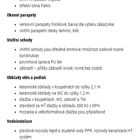
střešní okna Fakro
Okenní parapety
venkovní parapety hliníkové, barva dle výběru zákazníka
vnitřní parapetní desky lamino, bílé
Vnitřní schody
vnitřní schody jsou dřevěné smrkové /možnost ocelové nosné
konstrukce/
povrchová úprava PU lak
zábradlí – příčky zábradlí svislé, rovné bez ozdob
Obklady stěn a podlah
keramické obklady v koupelnách do výšky 2,1 m
keramické obklady na WC do výšky 1,2 m
dlažba v koupelnách, WC, zádveří a TM
2
standard za
m
dlažby a obkladu 500 Kč s DPH
mozaika a velkoformátová dlažba jsou příplatkové
Vodoinstalace
plastové rozvody teplé a studené vody PPR, rozvody kanalizace HT
systém