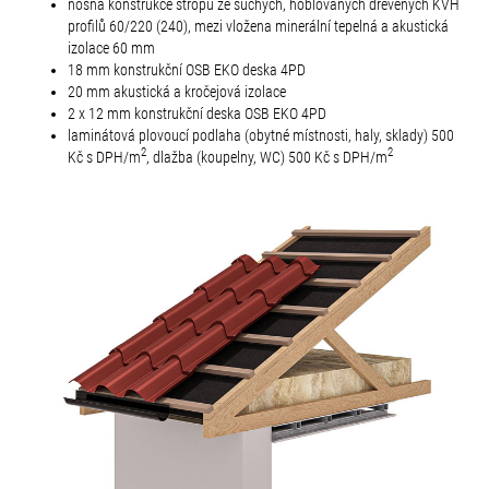
nosná konstrukce stropu ze suchých, hoblovaných dřevěných KVH
profilů 60/220 (240), mezi vložena minerální tepelná a akustická
izolace 60 mm
18 mm konstrukční OSB EKO deska 4PD
20 mm akustická a kročejová izolace
2 x 12 mm konstrukční deska OSB EKO 4PD
laminátová plovoucí podlaha (obytné místnosti, haly, sklady) 500
2
2
Kč s DPH/
m
, dlažba (koupelny, WC) 500 Kč s DPH/m