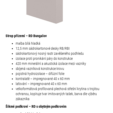
Strop přízemí – RD Bungalov
malba bílá hladká
12,5 mm sádrokartonové desky RB/RBI
sádrokartonový nosný rastr zavěšeného podhledu
izolace proti pronikání páry do konstrukce
420 mm minerální a akustická izolace mezi vazníky
sbíjená vazníková konstrukce krovu
pojistná hydroizolace – difúzní folie
kontralatě – impregnované 40 x 60 mm
laťování – impregnované 40 x 60 mm
velkoformátová profilovaná plechová střešní krytina s trojitou
ochranou, kopíruje tvar imitovaných tašek, barva dle výběru
zákazníka
Šikmé podkroví – RD s obytným podkrovím