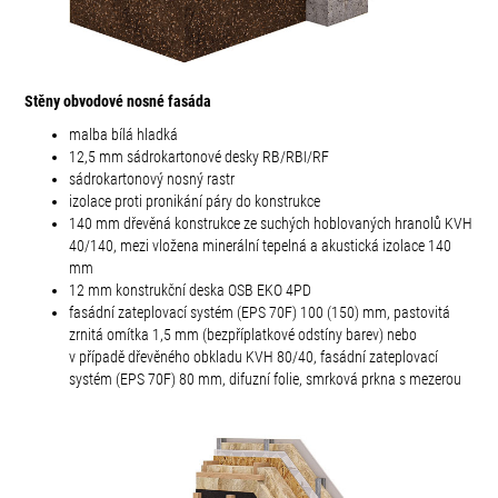
Stěny obvodové nosné fasáda
malba bílá hladká
12,5 mm sádrokartonové desky RB/RBI/RF
sádrokartonový nosný rastr
izolace proti pronikání páry do konstrukce
140 mm dřevěná konstrukce ze suchých hoblovaných hranolů KVH
40/140, mezi vložena minerální tepelná a akustická izolace 140
mm
12 mm konstrukční deska OSB EKO 4PD
fasádní zateplovací systém (EPS 70F) 100 (150) mm, pastovitá
zrnitá omítka 1,5 mm (bezpříplatkové odstíny barev) nebo
v případě dřevěného obkladu KVH 80/40, fasádní zateplovací
systém (EPS 70F) 80 mm, difuzní folie, smrková prkna s mezerou