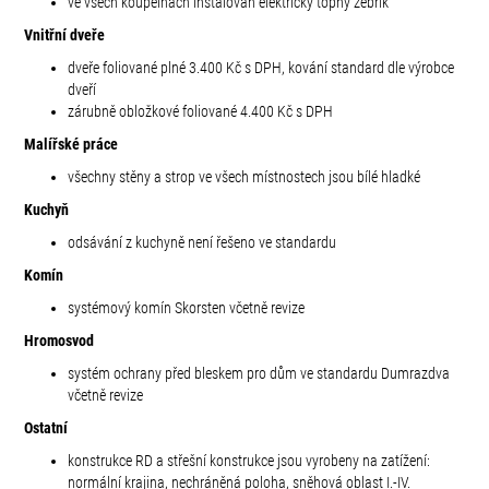
ve všech koupelnách instalován elektrický topný žebřík
Vnitřní dveře
dveře foliované plné 3.400 Kč s DPH, kování standard dle výrobce
dveří
zárubně obložkové foliované 4.400 Kč s DPH
Malířské práce
všechny stěny a strop ve všech místnostech jsou bílé hladké
Kuchyň
odsávání z kuchyně není řešeno ve standardu
Komín
systémový komín Skorsten včetně revize
Hromosvod
systém ochrany před bleskem pro dům ve standardu Dumrazdva
včetně revize
Ostatní
konstrukce RD a střešní konstrukce jsou vyrobeny na zatížení:
normální krajina, nechráněná poloha, sněhová oblast I.-IV.