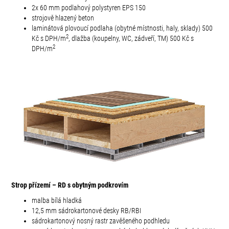
2x 60 mm podlahový polystyren EPS 150
strojově hlazený beton
laminátová plovoucí podlaha (obytné místnosti, haly, sklady) 500
2
Kč s DPH/
m
, dlažba (koupelny, WC, zádveří, TM) 500 Kč s
2
DPH/m
Strop přízemí – RD s obytným podkrovím
malba bílá hladká
12,5 mm sádrokartonové desky RB/RBI
sádrokartonový nosný rastr zavěšeného podhledu