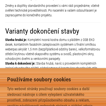
Změny a doplňky standardního provedení s vámi rádi projednáme, včetně
ověření technické proveditelnosti. Po nacenění a vašem odsouhlasení je
zapracujeme do konečného projektu.
Varianty dokončení stavby
Stavba hrubá je:
Kompletní nosná kostra domu s pláštěm z OSB EKO
desek, kontaktním fasádním zateplovacím systémem s finální omítkou
weberpas akrylát 1,5 mm (bezpříplatkové odstíny barev), velkoformátovou
střešní krytinou včetně okapového systému a svodů, plastovými okny,
vchodovými dveřmi a venkovními parapety.
Stavba k dokončení je:
Stavba hrubá, navíc s provedením kompletních
izolací obvodového pláště, sádrokartonové konstrukce obvodových stěn,
stropů a příček. Dále stavba k dokončení obsahuje kompletní topný
systém, elektroinstalace a vnitřní rozvody vody a kanalizace bez
Používáme soubory cookies
koncových prvků. Stavba k dokončení tedy neobsahuje vnitřní schodiště,
vnitřní parapety, vnitřní zárubně a dveře, stejně tak jako finální podlahy,
Tyto webové stránky používají soubory cookies a další
obklady, nátěry, malby, zařizovací předměty, schodiště atd.
sledovací nástroje s cílem vylepšení uživatelského
Stavba na klíč je:
Stavba k dokončení, včetně sanitárního vybavení,
prostředí, zobrazení přizpůsobeného obsahu a reklam,
obkladů, dlažeb, s finálními podlahovými krytinami a bílou výmalbou.
analýzy návštěvnosti webových stránek a zjištění zdroje