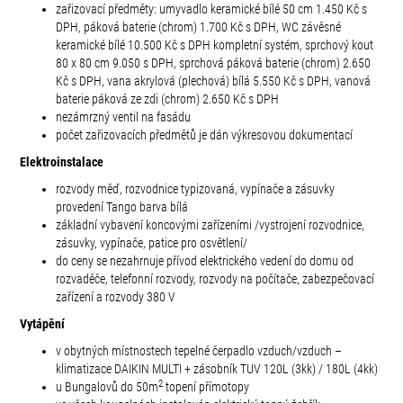
zařizovací předměty: umyvadlo keramické bílé 50 cm 1.450 Kč s
DPH, páková baterie (chrom) 1.700 Kč s DPH, WC závěsné
keramické bílé 10.500 Kč s DPH kompletní systém, sprchový kout
80 x 80 cm 9.050 s DPH, sprchová páková baterie (chrom) 2.650
Kč s DPH, vana akrylová (plechová) bílá 5.550 Kč s DPH, vanová
baterie páková ze zdi (chrom) 2.650 Kč s DPH
nezámrzný ventil na fasádu
počet zařizovacích předmětů je dán výkresovou dokumentací
Elektroinstalace
rozvody měď, rozvodnice typizovaná, vypínače a zásuvky
provedení Tango barva bílá
základní vybavení koncovými zařízeními /vystrojení rozvodnice,
zásuvky, vypínače, patice pro osvětlení/
do ceny se nezahrnuje přívod elektrického vedení do domu od
rozvaděče, telefonní rozvody, rozvody na počítače, zabezpečovací
zařízení a rozvody 380 V
Vytápění
v obytných místnostech tepelné čerpadlo vzduch/vzduch –
klimatizace DAIKIN MULTI + zásobník TUV 120L (3kk) / 180L (4kk)
2
u Bungalovů do 50m
topení přímotopy