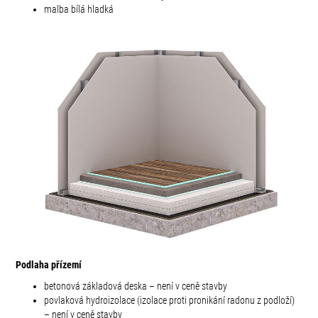
malba bílá hladká
Podlaha přízemí
betonová základová deska – není v ceně stavby
povlaková hydroizolace (izolace proti pronikání radonu z podloží)
– není v ceně stavby