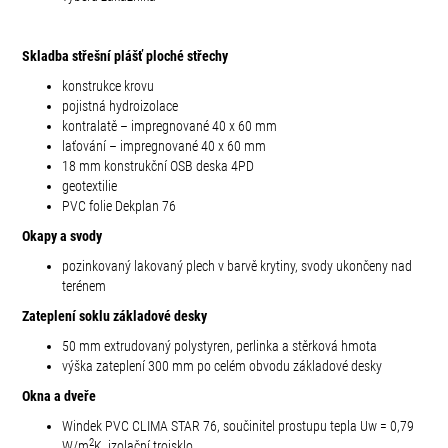
Skladba střešní plášť ploché střechy
konstrukce krovu
pojistná hydroizolace
kontralatě – impregnované 40 x 60 mm
laťování – impregnované 40 x 60 mm
18 mm konstrukční OSB deska 4PD
geotextilie
PVC folie Dekplan 76
Okapy a svody
pozinkovaný lakovaný plech v barvě krytiny, svody ukončeny nad
terénem
Zateplení soklu základové desky
50 mm extrudovaný polystyren, perlinka a stěrková hmota
výška zateplení 300 mm po celém obvodu základové desky
Okna a dveře
Windek PVC CLIMA STAR 76, součinitel prostupu tepla Uw = 0,79
2
W/
m
K, izolační trojsklo