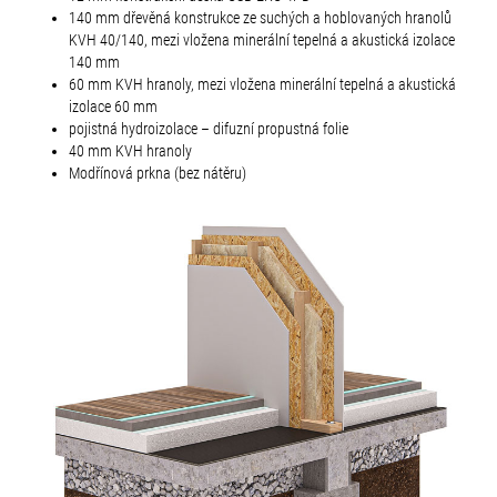
140 mm dřevěná konstrukce ze suchých a hoblovaných hranolů
KVH 40/140, mezi vložena minerální tepelná a akustická izolace
140 mm
60 mm KVH hranoly, mezi vložena minerální tepelná a akustická
izolace 60 mm
pojistná hydroizolace – difuzní propustná folie
40 mm KVH hranoly
Modřínová prkna (bez nátěru)