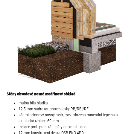
Stěny obvodové nosné modřínový obklad
malba bílá hladká
12,5 mm sádrokartonové desky RB/RBI/RF
sádrokartonový nosný rastr, mezi vložena minerální tepelná a
akustická izolace 60 mm
izolace proti pronikání páry do konstrukce
12 mm konstrukční deska OSB EKO 4PD