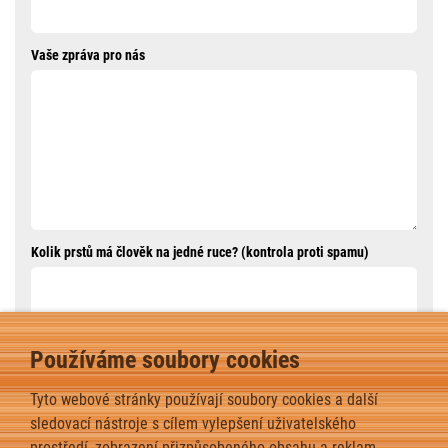
Vaše zpráva pro nás
Kolik prstů má člověk na jedné ruce? (kontrola proti spamu)
Používáme soubory cookies
ODESLAT ZPRÁVU
Tyto webové stránky používají soubory cookies a další
sledovací nástroje s cílem vylepšení uživatelského
prostředí, zobrazení přizpůsobeného obsahu a reklam,