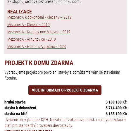
37 stupňů, sedlová bez přesahů do boků domu
REALIZACE
Mezonet A k dokončení - Klecany – 2019
Mezonet A - Oleška – 2019
Mezonet A - Kralupy nad Vltavou - 2019
Mezonet A - Arnultovice - 2018
Mezonet A - Hostín u Vojkovic - 2023
PROJEKT K DOMU ZDARMA
Vypracujeme projekt pro povolení stavby a pomůžeme vám se stavebním
řízením.
VÍCE INFORMACÍ O PROJEKTU ZDARMA
hrubá stavba
3 189 100 Kč
stavba k dokončení
5 714 400 Kč
stavba na klíč
6 155 100 Kč
Uvedené ceny jsou bez DPH. Nezahrnují základovou desku ani hydroizolaci a
platí pro standardní provedení dřevostavby.