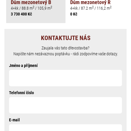
Dům mezonetový B
Dům mezonetový R
2
2
2
2
4+kk / 88.8 m
/ 105,9 m
4+kk / 87.2 m
/ 116,2 m
3 730 400 Kč
0 Kč
KONTAKTUJTE NÁS
Zaujala vás tato dřevostavba?
Napište nám nezávaznou poptávku - rádi zodpovíme vaše dotazy.
Jméno a příjmení
Telefonní číslo
E-mail