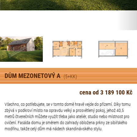
DŮM MEZONETOVÝ A
(5+KK)
cena od 3 189 100 Kč
Všechno, co potřebujete, se v tomto domě hravě vejde do přízemí. Díky tomu
zbývá v podkroví místo na opravdu velký a prosvětlený pokoj, jehož 40,5
metrů čtverečních můžete využít třeba jako ateliér, studio nebo místnost pro
cvičení. Fasáda domu je směrem do zahrady obložena prkny ze sibiřského
modřínu, takže celý dům má nádech skandinávského stylu.