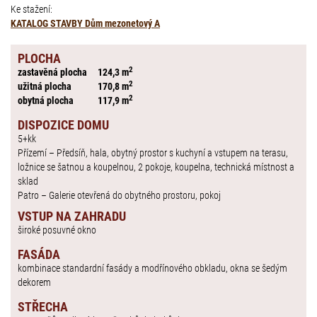
Ke stažení:
KATALOG STAVBY Dům mezonetový A
PLOCHA
2
zastavěná plocha
124,3 m
2
užitná plocha
170,8 m
2
obytná plocha
117,9 m
DISPOZICE DOMU
5+kk
Přízemí – Předsíň, hala, obytný prostor s kuchyní a vstupem na terasu,
ložnice se šatnou a koupelnou, 2 pokoje, koupelna, technická místnost a
sklad
Patro – Galerie otevřená do obytného prostoru, pokoj
VSTUP NA ZAHRADU
široké posuvné okno
FASÁDA
kombinace standardní fasády a modřínového obkladu, okna se šedým
dekorem
STŘECHA