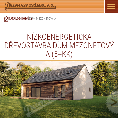
Přep
navi
KATALOG DOMŮ
DŮM MEZONETOVÝ A
NÍZKOENERGETICKÁ
DŘEVOSTAVBA DŮM MEZONETOVÝ
A (5+KK)