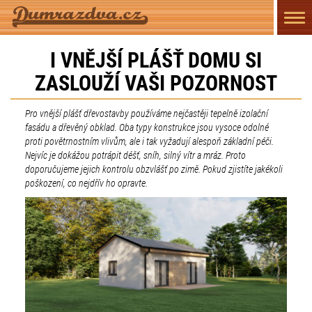
Přep
navi
I VNĚJŠÍ PLÁŠŤ DOMU SI
ZASLOUŽÍ VAŠI POZORNOST
Pro vnější plášť dřevostavby používáme nejčastěji tepelně izolační
fasádu a dřevěný obklad. Oba typy konstrukce jsou vysoce odolné
proti povětrnostním vlivům, ale i tak vyžadují alespoň základní péči.
Nejvíc je dokážou potrápit déšť, sníh, silný vítr a mráz. Proto
doporučujeme jejich kontrolu obzvlášť po zimě. Pokud zjistíte jakékoli
poškození, co nejdřív ho opravte.