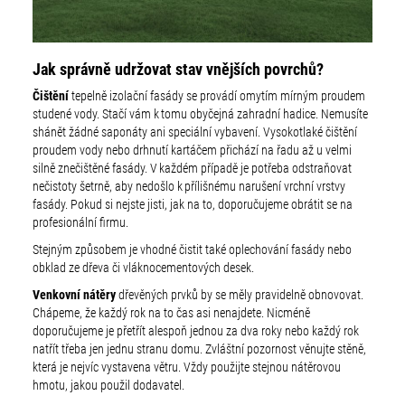
Jak správně udržovat stav vnějších povrchů?
Čištění
tepelně izolační fasády se provádí omytím mírným proudem
studené vody. Stačí vám k tomu obyčejná zahradní hadice. Nemusíte
shánět žádné saponáty ani speciální vybavení. Vysokotlaké čištění
proudem vody nebo drhnutí kartáčem přichází na řadu až u velmi
silně znečištěné fasády. V každém případě je potřeba odstraňovat
nečistoty šetrně, aby nedošlo k přílišnému narušení vrchní vrstvy
fasády. Pokud si nejste jisti, jak na to, doporučujeme obrátit se na
profesionální firmu.
Stejným způsobem je vhodné čistit také oplechování fasády nebo
obklad ze dřeva či vláknocementových desek.
Venkovní nátěry
dřevěných prvků by se měly pravidelně obnovovat.
Chápeme, že každý rok na to čas asi nenajdete. Nicméně
doporučujeme je přetřít alespoň jednou za dva roky nebo každý rok
natřít třeba jen jednu stranu domu. Zvláštní pozornost věnujte stěně,
která je nejvíc vystavena větru. Vždy použijte stejnou nátěrovou
hmotu, jakou použil dodavatel.