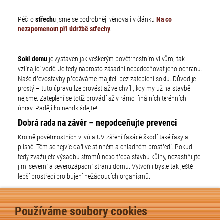
Péči o
střechu
jsme se podrobněji věnovali v článku
Na co
nezapomenout při údržbě střechy
.
Sokl domu
je vystaven jak veškerým povětrnostním vlivům, tak i
vzlínající vodě. Je tedy naprosto zásadní nepodceňovat jeho ochranu.
Naše dřevostavby předáváme majiteli bez zateplení soklu. Důvod je
prostý – tuto úpravu lze provést až ve chvíli, kdy my už na stavbě
nejsme. Zateplení se totiž provádí až v rámci finálních terénních
úprav. Raději ho neodkládejte!
Dobrá rada na závěr – nepodceňujte prevenci
Kromě povětrnostních vlivů a UV záření fasádě škodí také řasy a
plísně. Těm se nejvíc daří ve stinném a chladném prostředí. Pokud
tedy zvažujete výsadbu stromů nebo třeba stavbu kůlny, nezastiňujte
jimi severní a severozápadní stranu domu. Vytvořili byste tak ještě
lepší prostředí pro bujení nežádoucích organismů.
MOHLO BY VÁS TAKÉ
Používáme soubory cookies
ZAJÍMAT: