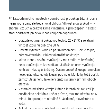
Při každodenních činnostech v domácnosti produkuje běžná rodina
nejen vodní páry, ale třeba i oxid uhličitý. Vlhkost a další škodliviny
zhoršují vzduch a celkové klima v interiéru. K jeho zlepšení naštěstí
stačí dodržovat jen několik následujících doporučení:
Udržujte optimální pokojovou teplotu 20–21°C a relativní
vlhkost vzduchu přibližně 50 %.
Omezte vytváření vodních par uvnitř objektu. Pokud to jde,
nárazově vzniklou vlhkost okamžitě odvětrejte.
Mimo topnou sezónu využívejte v maximální míře větrání,
nebo používejte mikroventilaci. U střešních oken využívejte
ventilační klapky či štěrbiny. Ovšem pozor! Mikrospárami oken
nevětrejte, když teploty klesají pod nulu. Mohlo by totiž dojít k
zamrznutí těsnění. Také není tento systém v zimním období
efektivní.
V zimních měsících větrejte krátce a intenzivně. Nejlepší je
otevřít okno dokořán a udělat průvan, maximálně však na 5
minut. To opakujte minimálně 3–4× denně, hlavně ráno a
večer.
Pokud na noc snižujete teplotu v místnosti, zvyšujete tím