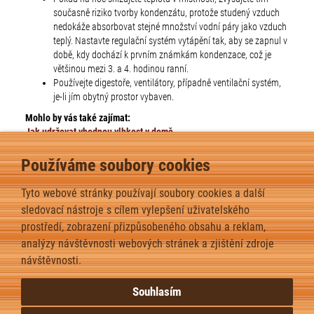
současně riziko tvorby kondenzátu, protože studený vzduch
nedokáže absorbovat stejné množství vodní páry jako vzduch
teplý. Nastavte regulační systém vytápění tak, aby se zapnul v
době, kdy dochází k prvním známkám kondenzace, což je
většinou mezi 3. a 4. hodinou ranní.
Používejte digestoře, ventilátory, případně ventilační systém,
je-li jím obytný prostor vybaven.
Mohlo by vás také zajímat:
Jak udržovat vhodnou vlhkost v domě
Údržba nátěrů dřevěných oken a vchodových dveří
Na co nezapomenout při údržbě střechy
Používáme soubory cookies
Jak se starat o střešní okna, aby nám dělala jen radost?
Je možné měnit standardy sanity ?
Tyto webové stránky používají soubory cookies a další
Jak se správně starat o dřevěnou terasu? Záleží i na jejím umístění
sledovací nástroje s cílem vylepšení uživatelského
Teplovodní topení
prostředí, zobrazení přizpůsobeného obsahu a reklam,
Vytápění
analýzy návštěvnosti webových stránek a zjištění zdroje
Teplovodní topení
Vytápění
návštěvnosti.
Souhlasím