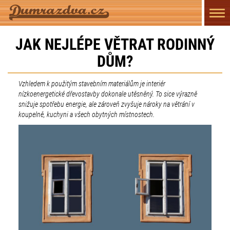
Přep
navi
JAK NEJLÉPE VĚTRAT RODINNÝ
DŮM?
Vzhledem k použitým stavebním materiálům je interiér
nízkoenergetické dřevostavby dokonale utěsněný. To sice výrazně
snižuje spotřebu energie, ale zároveň zvyšuje nároky na větrání v
koupelně, kuchyni a všech obytných místnostech.