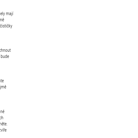
ely mají
tně
čističky
áchnout
m bude
áte
ejmě
ané
ích
něte.
víře