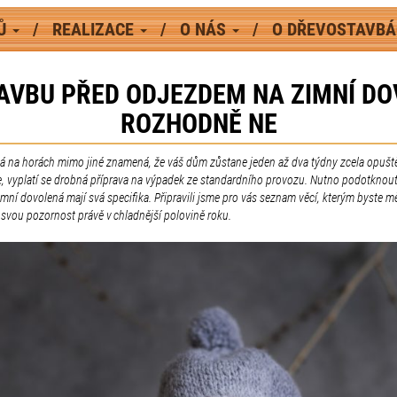
MŮ
REALIZACE
O NÁS
O DŘEVOSTAVB
AVBU PŘED ODJEZDEM NA ZIMNÍ DOV
ROZHODNĚ NE
á na horách mimo jiné znamená, že váš dům zůstane jeden až dva týdny zcela opušt
e, vyplatí se drobná příprava na výpadek ze standardního provozu. Nutno podotknout
zimní dovolená mají svá specifika. Připravili jsme pro vás seznam věcí, kterým byste mě
svou pozornost právě v chladnější polovině roku.