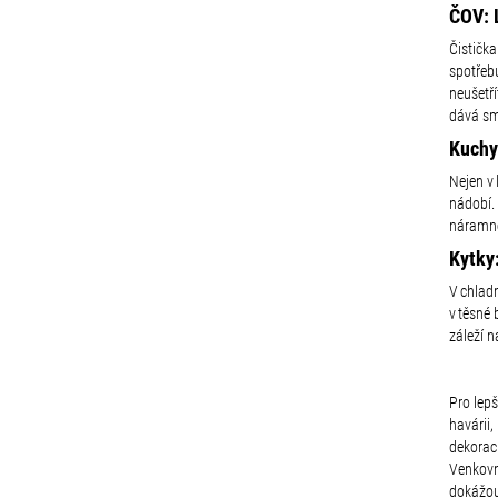
ČOV: 
Čističk
spotřeb
neušetří
dává sm
Kuchy
Nejen v 
nádobí. 
náramně
Kytky
V chlad
v těsné 
záleží n
Pro lep
havárii,
dekorac
Venkovní
dokážou