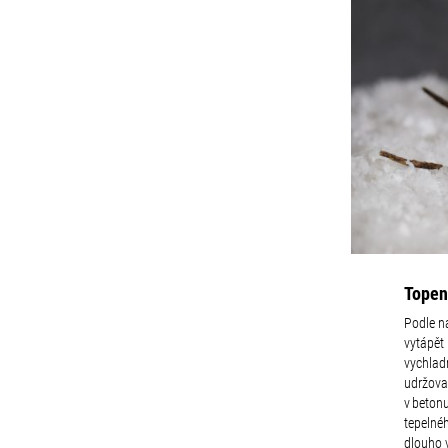
Topen
Podle n
vytápět
vychladn
udržovat
v betonu
tepelné
dlouho 