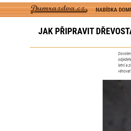
NABÍDKA DO
JAK PŘIPRAVIT DŘEVOST
Dovolen
odjedet
letní a 
věnovat 