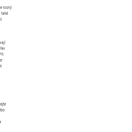
se rosný
 také
ní
vají
hřev
Při
er
ut
u
ejte
ebo
a