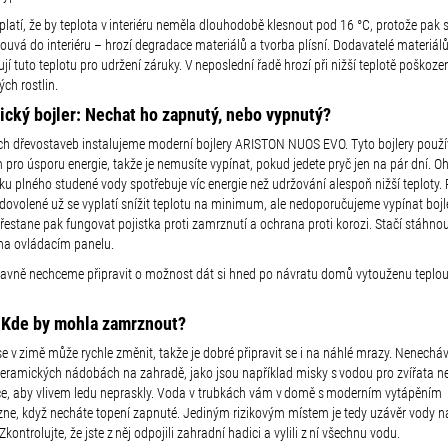
latí, že by teplota v interiéru neměla dlouhodobě klesnout pod 16 °C,
protože pak 
ouvá do interiéru
–⁠⁠⁠⁠⁠⁠
hrozí degradace materiálů a tvorba plísní.
Dodavatelé materiálů
í tuto teplotu pro udržení záruky. V neposlední řadě hrozí při nižší teplotě poškoze
ch rostlin.
rický bojler: Nechat ho zapnutý, nebo vypnutý?
ch dřevostaveb instalujeme moderní bojlery A
RISTON NUOS EVO
.
Tyto bojlery použí
pro úsporu energie, takže je nemusíte vypínat, pokud jedete pryč jen na pár dní. O
u plného studené vody spotřebuje víc energie než udržování alespoň nižší teploty. 
 dovolené už se vyplatí snížit teplotu na minimum, ale nedoporučujeme vypínat bojl
řestane pak fungovat pojistka proti zamrznutí a ochrana proti korozi. Stačí stáhno
 na ovládacím panelu.
lavně nechceme připravit o možnost dát si hned po návratu domů vytouženu teplo
 Kde by mohla zamrznout?
e v zimě může rychle změnit, takže je dobré připravit se i na náhlé mrazy. Nenecháv
keramických nádobách na zahradě, jako jsou například misky s vodou pro zvířata n
če, aby vlivem ledu nepraskly. Voda v trubkách vám v domě s moderním vytápěním
ne, když necháte topení zapnuté. Jediným rizikovým místem je tedy uzávěr vody n
Zkontrolujte, že jste z něj odpojili zahradní hadici a vylili z ní všechnu vodu.