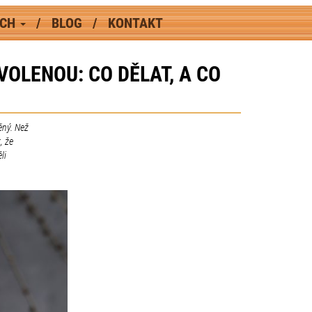
ÁCH
BLOG
KONTAKT
OLENOU: CO DĚLAT, A CO
ěný. Než
, že
li