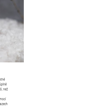
utné
úplně
í, než
omocí
razech