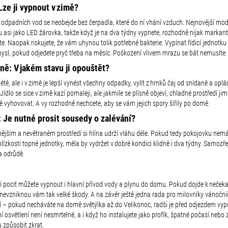
Lze ji vypnout v zimě?
a odpadních vod se neobejde bez čerpadla, které do ní vhání vzduch. Nejnovější mod
u asi jako LED žárovka, takže když je na dva týdny vypnete, rozhodně nijak markan
te. Naopak riskujete, že vám uhynou tolik potřebné bakterie. Vypínat řídicí jednotku 
ysl, pokud odjedete pryč třeba na měsíc. Poškození vlivem mrazu se bát nemusíte.
ně: V jakém stavu ji opouštět?
létě, ale i v zimě je lepší vynést všechny odpadky, vylít z hrnků čaj od snídaně a opl
Jídlo se sice v zimě kazí pomaleji, ale jakmile se plísně objeví, chladné prostředí ji
 vyhovovat. A vy rozhodně nechcete, aby se vám jejich spory šířily po domě.
: Je nutné prosit sousedy o zalévání?
nějším a nevětraném prostředí si hlína udrží vláhu déle. Pokud tedy pokojovku nem
blízkosti topné jednotky, měla by vydržet v dobré kondici klidně i dva týdny. Samozř
a odrůdě.
ší pocit můžete vypnout i hlavní přívod vody a plynu do domu. Pokud dojde k neček
 nevzniknou vám tak velké škody. A na závěr ještě jedna rada pro milovníky vánočn
í – pokud necháváte na domě světýlka až do Velikonoc, radši je před odjezdem vyp
 osvětlení není nesmrtelné, a i když ho instalujete jako profík, špatné počasí nebo z
 způsobit zkrat.