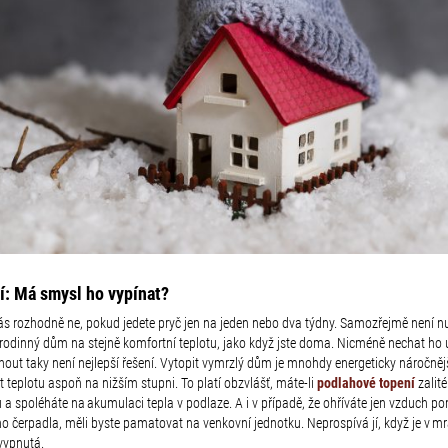
í: Má smysl ho vypínat?
ás rozhodně ne, pokud jedete pryč jen na jeden nebo dva týdny.
Samozřejmě není n
 rodinný dům na stejně komfortní teplotu, jako když jste doma. Nicméně nechat ho 
out taky není nejlepší řešení. Vytopit vymrzlý dům je mnohdy energeticky náročnějš
 teplotu aspoň na nižším stupni. To platí obzvlášť, máte-li
podlahové topení
zalité
 a spoléháte na akumulaci tepla v podlaze. A i v případě, že ohříváte jen vzduch p
ho čerpadla, měli byste pamatovat na venkovní jednotku. Neprospívá jí, když je v m
vypnutá.