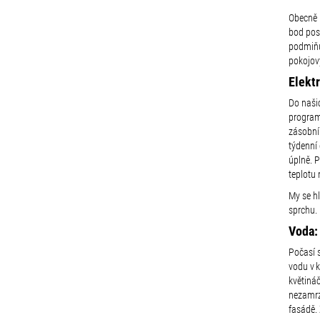
Obecně p
bod pos
podmiňuj
pokojový
Elekt
Do naši
program 
zásobník
týdenní
úplně. P
teplotu
My se h
sprchu.
Voda:
Počasí s
vodu v 
květiná
nezamrz
fasádě. 