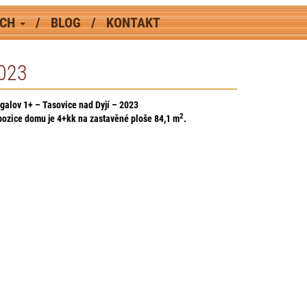
ÁCH
BLOG
KONTAKT
023
galov 1+ – Tasovice nad Dyjí – 2023
2
pozice domu je 4+kk na zastavěné ploše 84,1
m
.