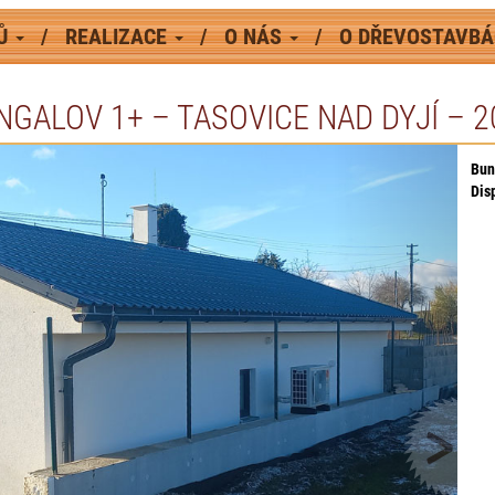
MŮ
REALIZACE
O NÁS
O DŘEVOSTAVB
NGALOV 1+ – TASOVICE NAD DYJÍ – 2
Bun
Dis