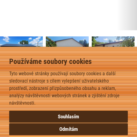
Používáme soubory cookies
Tyto webové stránky používají soubory cookies a další
Bungalov 8+ – Oseč – 2026
2
sledovací nástroje s cílem vylepšení uživatelského
Dispozice domu je 4+kk na zasta
věné ploše 104
m
.
prostředí, zobrazení přizpůsobeného obsahu a reklam,
analýzy návštěvnosti webových stránek a zjištění zdroje
zpět
návštěvnosti.
Souhlasím
Odmítám