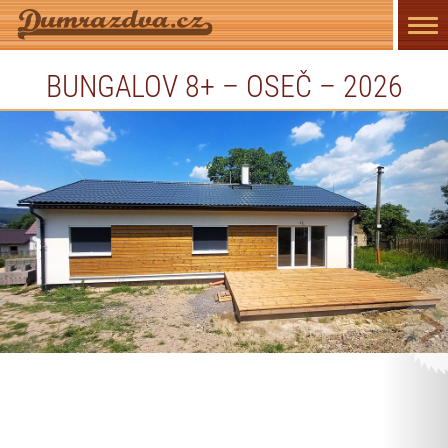
Přep
navi
BUNGALOV 8+ – OSEČ – 2026