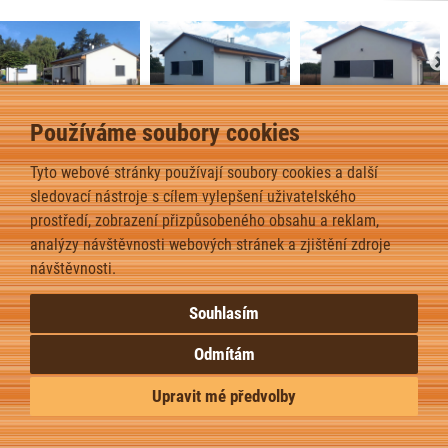
Používáme soubory cookies
Bungalov 9+ – Sadská – 2021
2
Dispozice domu je 3kk na zastavěné ploše 88,5
m
.
Tyto webové stránky používají soubory cookies a další
sledovací nástroje s cílem vylepšení uživatelského
prostředí, zobrazení přizpůsobeného obsahu a reklam,
zpět
analýzy návštěvnosti webových stránek a zjištění zdroje
návštěvnosti.
Souhlasím
Odmítám
Upravit mé předvolby
Upravit nastavení cookies