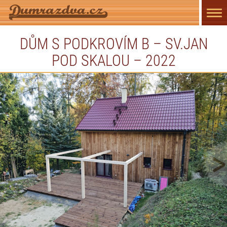
Přep
navi
DŮM S PODKROVÍM B – SV.JAN
POD SKALOU – 2022