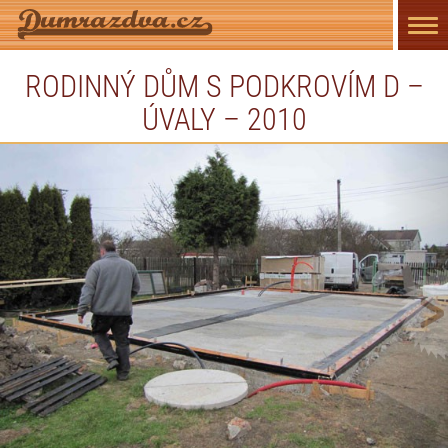
Přep
navi
RODINNÝ DŮM S PODKROVÍM D –
ÚVALY – 2010