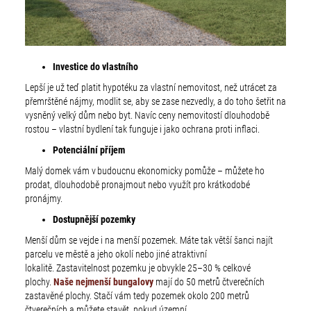
Investice do vlastního
Lepší je už teď platit hypotéku za vlastní nemovitost, než utrácet za
přemrštěné nájmy, modlit se, aby se zase nezvedly, a do toho šetřit na
vysněný velký dům nebo byt. Navíc ceny nemovitostí dlouhodobě
rostou – vlastní bydlení tak funguje i jako ochrana proti inflaci.
Potenciální příjem
Malý domek vám v budoucnu ekonomicky pomůže – můžete ho
prodat, dlouhodobě pronajmout nebo využít pro krátkodobé
pronájmy.
Dostupnější pozemky
Menší dům se vejde i na menší pozemek. Máte tak větší šanci najít
parcelu ve městě a jeho okolí nebo jiné atraktivní
lokalitě. Zastavitelnost pozemku je obvykle 25–30 % celkové
plochy.
Naše nejmenší bungalovy
mají do 50 metrů čtverečních
zastavěné plochy. Stačí vám tedy pozemek okolo 200 metrů
čtverečních a můžete stavět, pokud územní