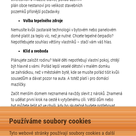
plán obce nestanoví pro velikost stavebních
pozemků přísnější požadavky.
Volba tepelného zdroje
Nemusíte kvůli zastaralé technologii v bytovém nebo panelovém
domě platit za teplo víc, než je nutné. Chcete tepelné čerpadlo?
Nepotřebujete souhlas většiny vlastníků – stačí vám váš hlas.
Klid a svoboda
Plánujete založit rodinu? Malé děti nepotřebují vlastní pokoj, chtějí
být hlavně s vámi. Pořád lepší veselé dětství v malém domku
se zahrádkou, než v městském bytě, kde se musíte pořád tišit kvůli
sousedům a dávat pozor na auta. A totéž platí i pro domácí
mazlíčky.
Začít menším domem neznamená navždy slevit z nároků. Znamená
to udělat první krok na cestě k vytyčenému cíli. Větší dům nebo
byt můžete řešit až ve chvíli, kdy ho skutečně budete potřebovat.
MOHLO BY VÁS TAKÉ
Používáme soubory cookies
ZAJÍMAT:
Tyto webové stránky používají soubory cookies a další