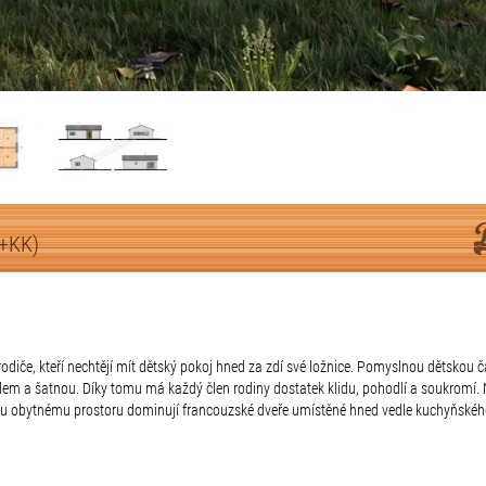
+KK)
odiče, kteří nechtějí mít dětský pokoj hned za zdí své ložnice. Pomyslnou dětskou 
m a šatnou. Díky tomu má každý člen rodiny dostatek klidu, pohodlí a soukromí. 
u obytnému prostoru dominují francouzské dveře umístěné hned vedle kuchyňského