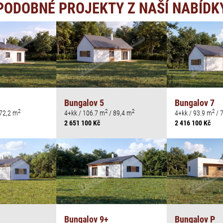
PODOBNÉ PROJEKTY Z NAŠÍ NABÍDK
Bungalov 5
Bungalov 7
2
2
2
2
72,2 m
4+kk / 106.7 m
/ 89,4 m
4+kk / 93.9 m
/ 
2 651 100 Kč
2 416 100 Kč
Bungalov 9+
Bungalov P