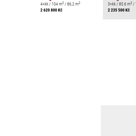
2
2
2
4+kk / 104 m
/ 86,2 m
3+kk / 85.6 m
/ 
2 620 800 Kč
2 235 500 Kč