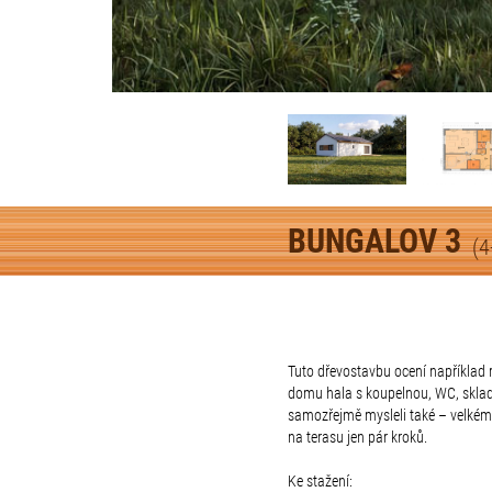
BUNGALOV 3
(4
Tuto dřevostavbu ocení například r
domu hala s koupelnou, WC, sklade
samozřejmě mysleli také – velkém
na terasu jen pár kroků.
Ke stažení: