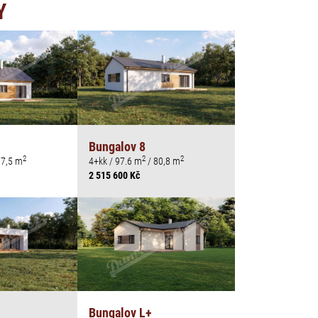
Y
Bungalov 8
2
2
2
77,5 m
4+kk / 97.6 m
/ 80,8 m
2 515 600 Kč
Bungalov L+