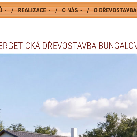
MŮ
REALIZACE
O NÁS
O DŘEVOSTAVB
ERGETICKÁ DŘEVOSTAVBA BUNGALOV 