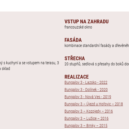
VSTUP NA ZAHRADU
francouzské okno
FASÁDA
kombinace standardní fasády a dřevěné
STŘECHA
ný s kuchyní a se vstupem na terasu, 3
20 stupňů, sedlová s přesahy do boků d
a sklad
REALIZACE
Bungalov 3 - Lazsko - 2022
Bungalov 3 - Dolínek - 2020
Bungalov 3 - Nová Ves - 2019
Bungalov 3 – Újezd u Hořovic – 2018
Bungalov 3 – Kozojedy – 2016
Bungalov 3 – Lužice – 2016
Bungalov 3 – Brnky – 2015