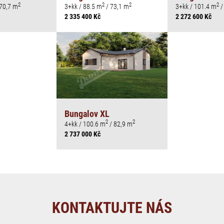
2
2
2
2
70,7 m
3+kk / 88.5 m
/ 73,1 m
3+kk / 101.4 m
/
2 335 400 Kč
2 272 600 Kč
Bungalov XL
2
2
4+kk / 100.6 m
/ 82,9 m
2 737 000 Kč
KONTAKTUJTE NÁS