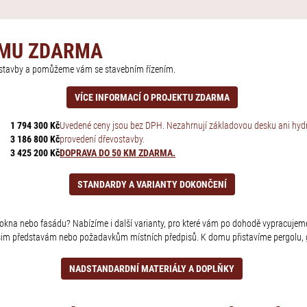
OMU ZDARMA
í stavby a pomůžeme vám se stavebním řízením.
VÍCE INFORMACÍ O PROJEKTU ZDARMA
1 794 300 Kč
Uvedené ceny jsou bez DPH. Nezahrnují základovou desku ani hydro
3 186 800 Kč
provedení dřevostavby.
3 425 200 Kč
DOPRAVA DO 50 KM ZDARMA.
STANDARDY A VARIANTY DOKONČENÍ
u, okna nebo fasádu? Nabízíme i další varianty, pro které vám po dohodě vypracujeme
šim představám nebo požadavkům místních předpisů. K domu přistavíme pergolu, g
NADSTANDARDNÍ MATERIÁLY A DOPLŇKY