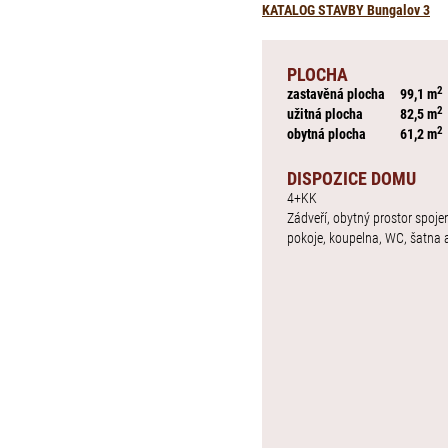
KATALOG STAVBY Bungalov 3
PLOCHA
2
zastavěná plocha
99,1 m
2
užitná plocha
82,5 m
2
obytná plocha
61,2 m
DISPOZICE DOMU
4+KK
Zádveří, obytný prostor spoje
pokoje, koupelna, WC, šatna 