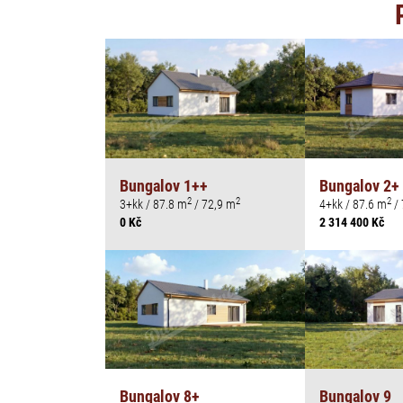
Bungalov 1++
Bungalov 2+
2
2
2
3+kk / 87.8 m
/ 72,9 m
4+kk / 87.6 m
/ 
0 Kč
2 314 400 Kč
Bungalov 8+
Bungalov 9