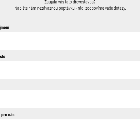
Zaujala vás tato dřevostavba?
Napište nám nezávaznou poptávku - rádi zodpovíme vaše dotazy.
jmení
slo
 pro nás