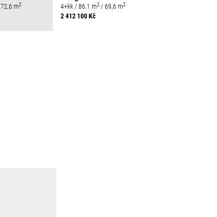
2
2
2
 72,6 m
4+kk / 86.1 m
/ 69,6 m
2 412 100 Kč