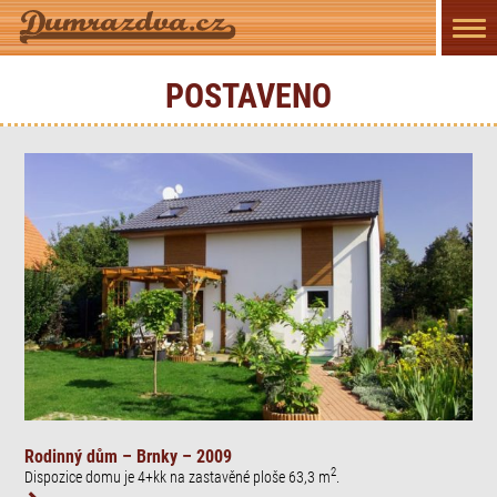
Přep
navi
POSTAVENO
Rodinný dům – Brnky – 2009
2
Dispozice domu je 4+kk na zastavěné ploše 63,3 m
.