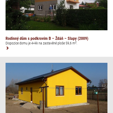
Rodinný dům s podkrovím B – Ždáň – Slapy (2009)
2
Dispozice domu je 4+kk na zastavěné ploše 59,6 m
.